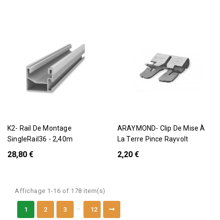
K2- Rail De Montage
ARAYMOND- Clip De Mise À
SingleRail36 - 2,40m
La Terre Pince Rayvolt
28,80 €
2,20 €
Affichage 1-16 of 178 item(s)
…
1
2
3
12