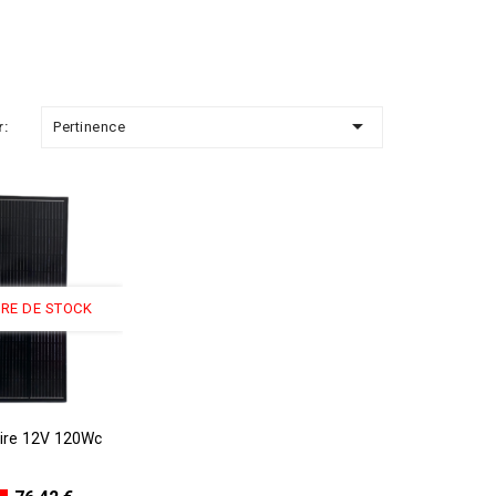

Pertinence
r:
RE DE STOCK
tock
n