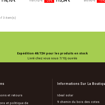
116,10 €
113,34 €
151,12 €
89,90 €
-25%
-15%
f 3 item(s)
Expédition 48/72H pour les produits en stock
Livré chez vous sous 7/10j ouvrés
ons
Informations Sur La Boutiq
sons et retours
Ideal solar
9 chemin du bois des cotes
ons et politique de