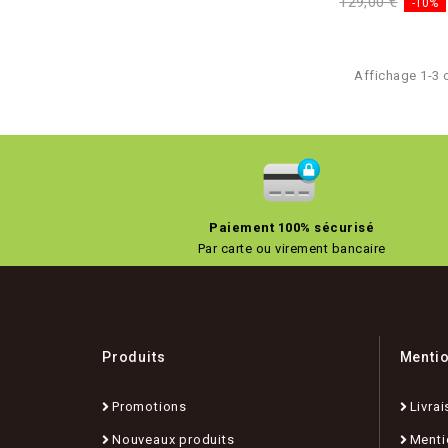
129,00 €
-10%
Affichage 1-3 o
Paiement 100% sécurisé
Par carte ou virement bancaire
Produits
Menti
Promotions
Livrai
Nouveaux produits
Menti