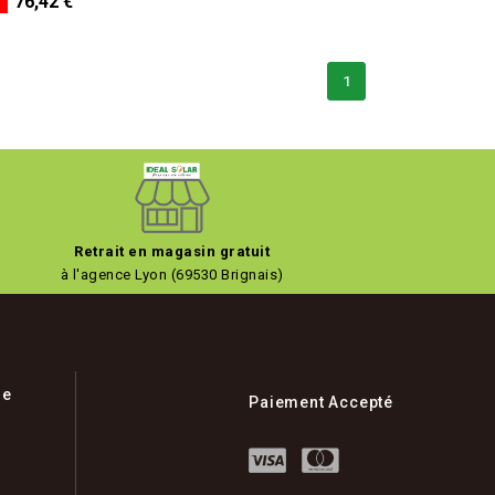
76,42 €
1
Retrait en magasin gratuit
à l'agence Lyon (69530 Brignais)
ue
Paiement Accepté