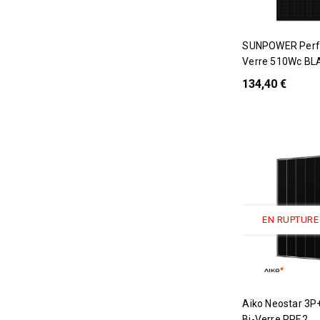
SUNPOWER Performance 7 Bi-
Verre 510Wc BL
134,40 €
EN RUPTURE
Rupture De Stoc
Aiko Neostar 3P+ 475W ABC
Bi-Verre PPE2