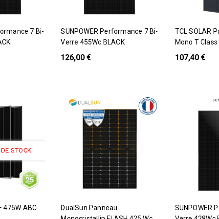
SUNPOWER Performance 7 Bi-
TCL SOLAR Panneau Solaire
ACK
Verre 455Wc BLACK
Mono T Class
126,00 €
107,40 €
 DE STOCK
k
DualSun Panneau
SUNPOWER Performance 7 Bi-
Monocristallin FLASH 425 Wc
Verre 428Wc