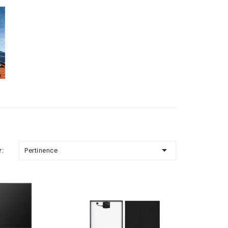

Pertinence
r: