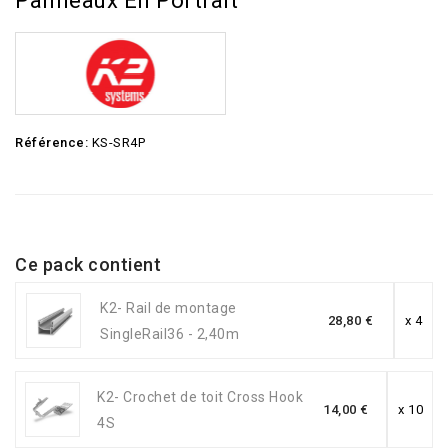
Panneaux En Portrait
Référence:
KS-SR4P
Ce pack contient
K2- Rail de montage
28,80 €
x 4
SingleRail36 - 2,40m
K2- Crochet de toit Cross Hook
14,00 €
x 10
4S