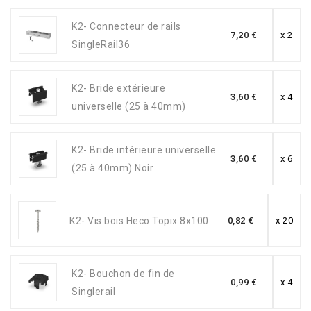
K2- Connecteur de rails
7,20 €
x 2
SingleRail36
K2- Bride extérieure
3,60 €
x 4
universelle (25 à 40mm)
K2- Bride intérieure universelle
3,60 €
x 6
(25 à 40mm) Noir
K2- Vis bois Heco Topix 8x100
0,82 €
x 20
K2- Bouchon de fin de
0,99 €
x 4
Singlerail