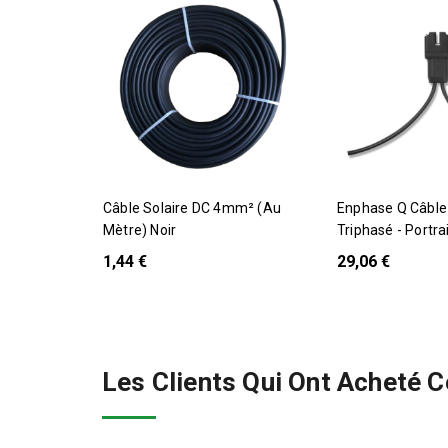
Câble Solaire DC 4mm² (au
Enphase Q Câble 1,3 M
Mètre) Noir
Triphasé - Portrai
1,44 €
29,06 €
Les Clients Qui Ont Acheté 