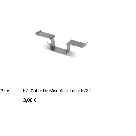
K2- Griffe De Mise À La Terre K2SZ
DualSun Panneau Monocristallin
FLASH 500Wc 
3,00 €
Verre -Garan
135,00 €