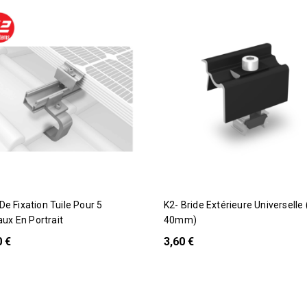
K2- Bride Extérieure Universelle (25 À
ux En Portrait
40mm)
0 €
3,60 €