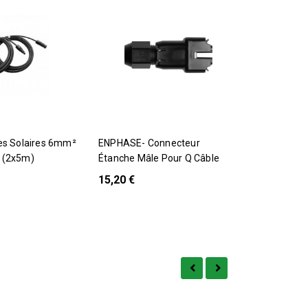
ENPHASE- Connecteur
Cable Jonction De Batterie
 (2x5m)
Étanche Mâle Pour Q Câble
30cm - 2
15,20 €
6,90 €