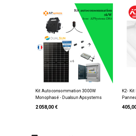
Pack
Pack
Kit Autoconsommation 3000W
K2- Kit De Fixation Tuile Pour 5
Monophasé - Dualsun Apsystems
Pannea
2 058,00 €
405,0