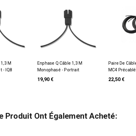
Enphase Q Câble 1,3 M
Paire De Câbles Solaires 6mm²
t - IQ8
Monophasé - Portrait
MC4 Précablé
19,90 €
22,50 €
Ce Produit Ont Également Acheté: