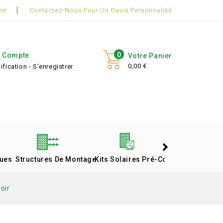
s!
Contactez-Nous Pour Un Devis Personnalisé
0
 Compte
Votre Panier
0,00 €
ification - S'enregistrer
ques
Structures De Montage
Kits Solaires Pré-Configurés
oir