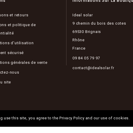
ons
Informations Sur La Boutiq
sons et retours
Ideal solar
9 chemin du bois des cotes
ons et politique de
69530 Brignais
ntialité
Rhône
ions d'utilisation
France
ent sécurisé
09 84 05 79 97
tions générales de vente
contact@idealsolar.fr
ctez-nous
u site
g use this site, you agree to the Privacy Policy and our use of cookies.
© 2026 - Ideal Solar