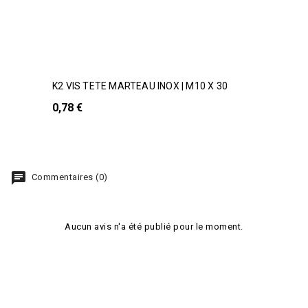
K2 VIS TETE MARTEAU INOX | M10 X 30
0,78 €
chat
Commentaires (0)
Aucun avis n'a été publié pour le moment.