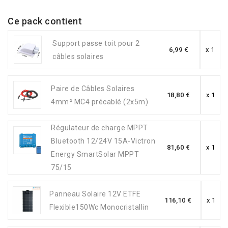
Ce pack contient
Support passe toit pour 2
6,99 €
x 1
câbles solaires
Paire de Câbles Solaires
18,80 €
x 1
4mm² MC4 précablé (2x5m)
Régulateur de charge MPPT
Bluetooth 12/24V 15A-Victron
81,60 €
x 1
Energy SmartSolar MPPT
75/15
Panneau Solaire 12V ETFE
116,10 €
x 1
Flexible150Wc Monocristallin