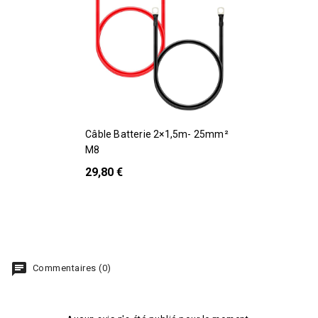
Câble Batterie 2×1,5m- 25mm²
M8
29,80 €
chat
Commentaires (0)